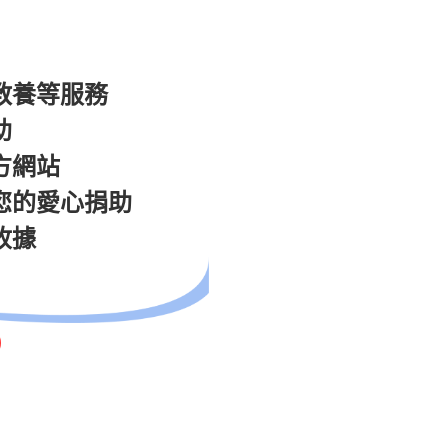
教養等服務
助
方網站
您的愛心捐助
收據
)