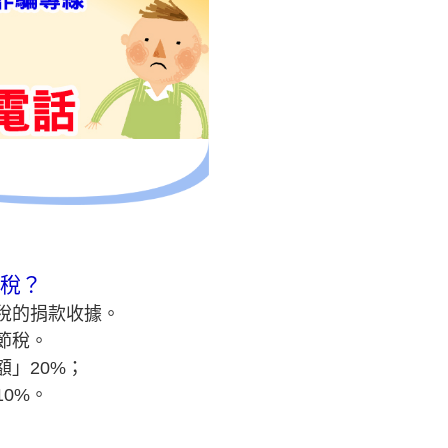
抵稅？
稅的捐款收據。
節稅。
」20%；
0%。