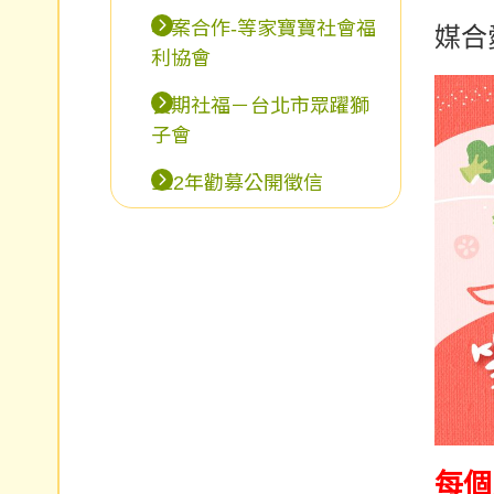
專案合作-等家寶寶社會福
媒合
利協會
長期社福－台北市眾躍獅
子會
112年勸募公開徵信
每個