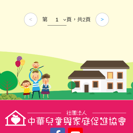
第
頁，共2頁
<
>