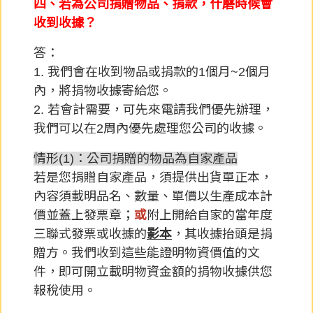
四、若為公司捐贈物品、捐款，什磨時候會
收到收據？
答：
1. 我們會在收到物品或捐款的1個月~2個月
內，將捐物收據寄給您。
2. 若會計需要，可先來電請我們優先辦理，
我們可以在2周內優先處理您公司的收據。
情形(1)：公司捐贈的物品為自家產品
若是您捐贈自家產品，須提供出貨單正本，
內容須載明品名、數量、單價以生產成本計
價並蓋上發票章；
或
附上開給自家的當年度
三聯式發票或收據的
影本
，其收據抬頭是捐
贈方。我們收到這些能證明物資價值的文
件，即可開立載明物資金額的捐物收據供您
報稅使用。