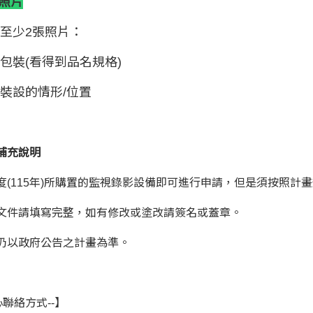
備照片
至少2張照片：
包裝(看得到品名規格)
裝設的情形/位置
補充說明
度(115年)所購置的監視錄影設備即可進行申請，但是須按照計
文件請填寫完整，如有修改或塗改請簽名或蓋章。
仍以政府公告之計畫為準。
心聯絡方式--】