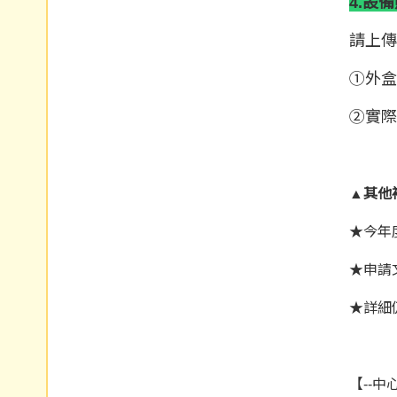
4.設
請上傳
①外盒
②實際
▲
其他
★今年
★申請
★詳細
【--中