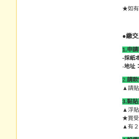
★如有
●繳
1.申
-採紙
-
地址
2.
請款
▲請貼
3.黏
▲浮貼
★買受
▲有２