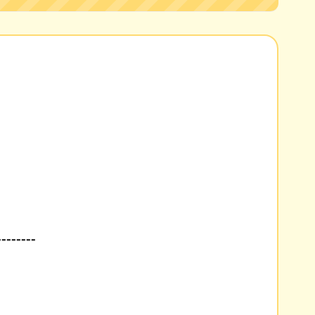
--------