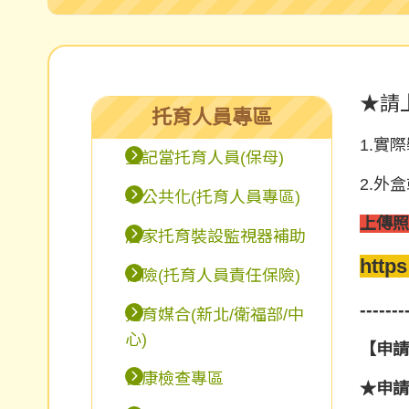
★請
托育人員專區
1.實
登記當托育人員(保母)
2.外
準公共化(托育人員專區)
上傳照
居家托育裝設監視器補助
https
保險(托育人員責任保險)
-------
托育媒合(新北/衛福部/中
心)
【申請
健康檢查專區
★申請