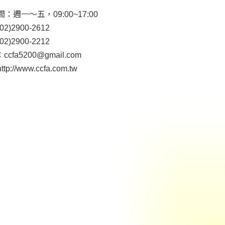
：週一～五，09:00~17:00
2)2900-2612
2)2900-2212
：
ccfa5200@gmail.com
http://www.ccfa.com.tw