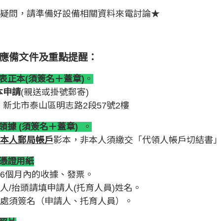
疑問，請準備好設備相關資料來電討論★
交應備文件及重點提醒：
請表正本(須簽名＋蓋章)
。
本申請
(親送或掛號郵寄)
：
新北市泰山區明志路2段57號2樓
領據
(須
簽名＋蓋章)
。
本人郵局帳戶
影本，非本人須繳交「代領人帳戶切結書
貼憑證用紙
6個月內的收據、發票。
人/抬頭請填申請人(托育人員)姓名。
處須簽名（申請人、托育人員）。