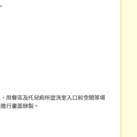
。
區、用餐區及托兒廁所盥洗室入口前空間等場
間進行畫面錄製。