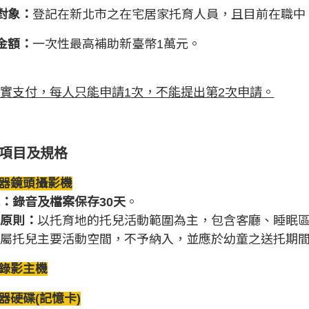
對象：
登記在新北市之在宅居家托育人員，且目前在職中
金額：
一次性最高補助新臺幣1萬元。
實支付，每人只能申請1次，不能提出第2次申請。
助項目及規格
視器鏡頭攝影機
：錄音及檔案保存30天
。
原則：
以托育地的托兒活動範圍為主，包含客廳、睡眠
屬托兒主要活動空間，不予納入，並應於幼童之送托期
控錄影主機
視器硬碟(記憶卡)