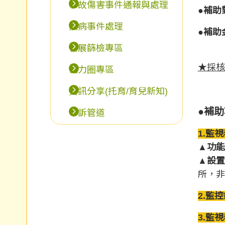
事故傷害事件通報與處理
●
補助
疾病事件處理
●補助
發展篩檢專區
★採核
協力圈專區
資訊分享(托育/育兒新知)
●補
申訴管道
1.監
▲
功能
▲
設置
所，非
2.監
3.監