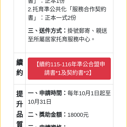
書」：正本1份
2.托育準公共化「服務合作契約
書」：正本一式2份
三、送件方式：
掛號郵寄、親送
至所屬居家托育服務中心。
續
【續約115-116年準公合盟申
約
請書*1及契約書*2】
提
一、申請時間：
每年10月1日起至
10月31日
升
品
二、獎助金額：
18000元
質