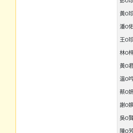
彭O珍 
黃O珍 
潘O佑 
王O珍 
林O梓 
黃O君 
溫O吟 
蔡O妍 
謝O媖 
吳O賢 
陳O芳 