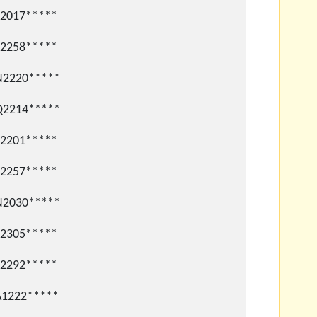
017*****
258*****
220*****
214*****
201*****
257*****
030*****
305*****
292*****
222*****