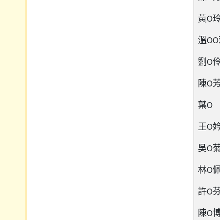
黃O玲 
溫OO莉
劉O伶 
陳O芳 
葉O F
王O妗 
吳O菊 
林O佩 
許O芬 
陳O博 