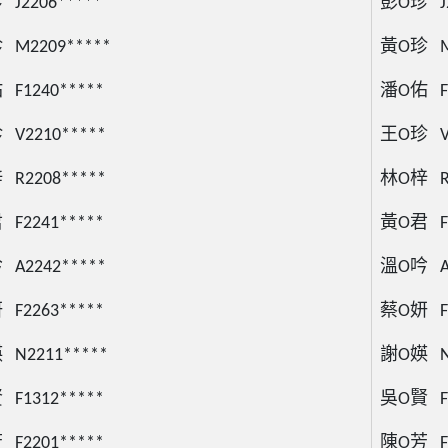
J2206*****
彭O珍 J2
M2209*****
黃O珍 M2
F1240*****
潘O佑 F1
V2210*****
王O珍 V2
R2208*****
林O梓 R2
F2241*****
黃O君 F2
A2242*****
溫O吟 A2
F2263*****
蔡O妍 F2
N2211*****
謝O媖 N2
F1312*****
吳O賢 F1
F2201*****
陳O芳 F2