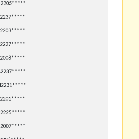
205*****
237*****
203*****
227*****
008*****
237*****
231*****
201*****
225*****
007*****