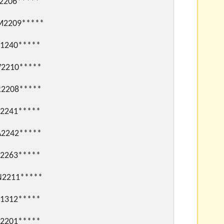
206*****
209*****
240*****
210*****
208*****
241*****
242*****
263*****
211*****
312*****
201*****