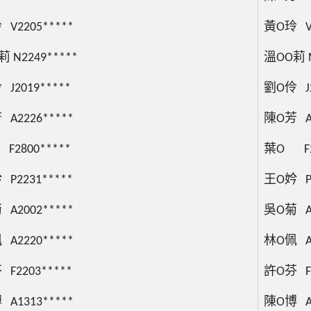
V2205*****
黃O玲 V2
 N2249*****
溫OO莉 N
J2019*****
劉O伶 J2
A2226*****
陳O芳 A2
2800*****
葉O F28
P2231*****
王O妗 P2
A2002*****
吳O菊 A2
A2220*****
林O佩 A2
F2203*****
許O芬 F2
A1313*****
陳O博 A1