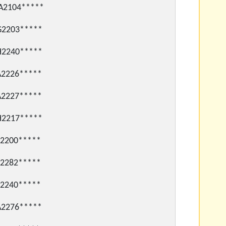
2104*****
203*****
240*****
226*****
227*****
217*****
200*****
282*****
240*****
276*****