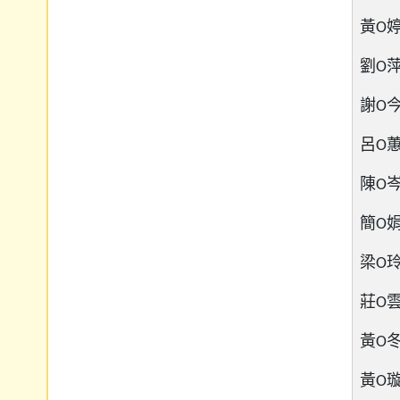
黃O婷 
劉O萍 
謝O今 
呂O蕙 
陳O岑 
簡O娟 
梁O玲 
莊O雲 
黃O冬 
黃O璇 