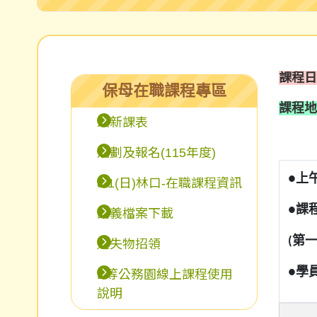
課程日
保母在職課程專區
課程地
最新課表
規劃及報名(115年度)
●上午
8/1(日)林口-在職課程資訊
●課
講義檔案下載
(第
遺失物招領
●學
E等公務園線上課程使用
說明