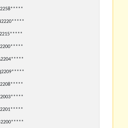
258*****
220*****
215*****
200*****
204*****
209*****
208*****
003*****
201*****
200*****