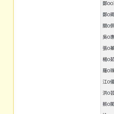
鄭OO珍
鄭O卿 
關O佩 
吳O惠 
張O蓁 
楊O茹 
羅O珠 
江O儀 
洪O芸 
蔡O閣 