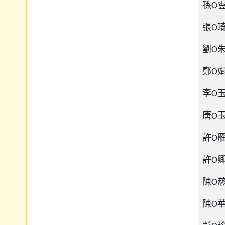
孫O雲 
張O琦 
劉O朱 
鄭O娟 
李O玉 
唐O玉 
許O雁 
許O卿 
陳O慈 
陳O華 