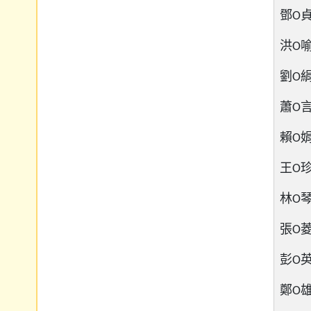
鄧O貞 
洪O喻 
劉O絹 
蕭O言 
賴O娟 
王O珍 
林O琴 
張O菱 
彭O英 
鄭O雄 