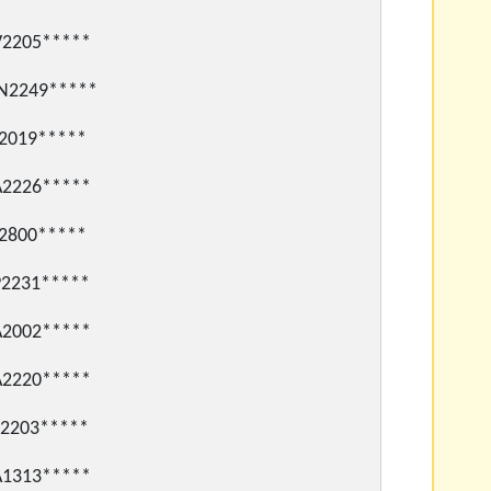
205*****
2249*****
019*****
226*****
00*****
231*****
002*****
220*****
203*****
313*****