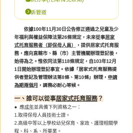
申訴管道
依據100年11月30日公告修正通過之兒童及少
年福利與權益保障法第26條規定，未來從事
居家
式托育服務者（即保母人員）
，提供居家式托育服
務，應向直轄市、縣（市）主管機關辦理登記後，
始得為之。惟依同法第118條規定，自103年12月
1日開始辦理登記事宜。
依據「居家式托育服務提
供者登記及管理辦法第8條、第10條」辦理，
申請
為期兩個月
，請務必耐心等候
。
一、誰可以從事
居家式托育服務
？
● 應
成年
並具備下列資格之一：
1.取得保母人員技術士證。
2.高級中等以上學校幼兒保育、家政、護理相關學
程、科、系、所畢業。