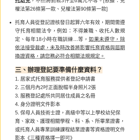
托幼兒
，不然將罰款3仟至6萬元不等。[依據：兒
權法第26條第一款、兒權法第90條第一款]
托育人員從登記證核發日起算六年有效，期間需遵
守托育相關法令，例如：不得兼職、收托人數規
定、每年18小時在職訓練…等，
如果未遵守，除
依法接受裁處，未及時改善將影響托育資格與屆期
換證資格，請您務必符合相關法規規定。
三、辦理登記要準備什麼資料？
1.
居家式托育服務提供者登記申請書
2. 三個月內2吋正面脫帽半身照片2張
3. 服務登記處所共同居住成員之名冊
4. 身分證明文件影本
5. 保母人員技術士證，高級中等以上學校幼兒保
育、家政、護理相關學程、科、系、所畢業證書，
或托育人員專業訓練課程結業證書等資格證明文件
影本《
三種資格擇一即可》