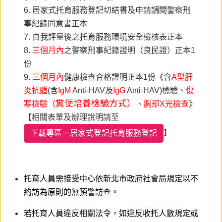
6. 居家式托育服務登記切結書及申請調閱警察刑
事紀錄同意書正本
7. 自我評量後之托育服務環境安全檢核表正本
8.
三個月內
之警察刑事紀錄證明（良民證）正本1
份
9.
三
個月內
健康檢查合格證明正本1份《
含
A型肝
炎抗體
(
含
IgM
Anti-HAV及
IgG
Anti-HAV)檢驗、
傷
糞
便培養檢驗方式）
寒檢驗
（
、
胸部X光檢查
》
【相關表單及辦理說明請至
】
下載專區－居家式登記托育服務登記
托育人員需接受中心依新北市政府社會局規定以不
約訪為原則的無預警訪查。
若托育人員違反相關法令，如違反收托人數規定或