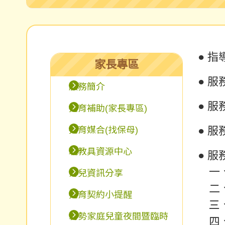
● 
家長專區
● 
服務簡介
● 
托育補助(家長專區)
● 服
托育媒合(找保母)
玩教具資源中心
● 
一、
育兒資訊分享
二、
托育契約小提醒
三、
弱勢家庭兒童夜間暨臨時
四、