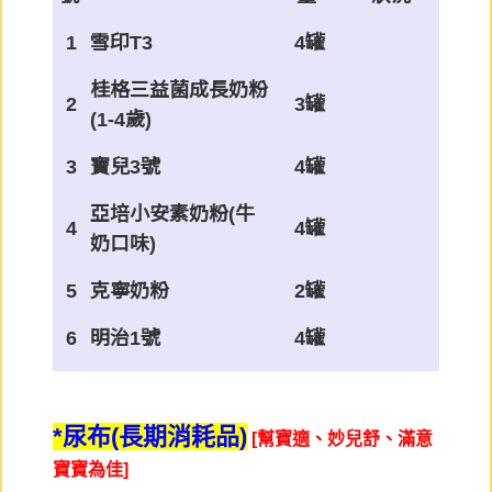
1
雪印T3
4罐
桂格三益菌成長奶粉
2
3罐
(1-4歲)
3
寶兒3號
4罐
亞培小安素奶粉(牛
4
4罐
奶口味)
5
克寧奶粉
2罐
6
明治1號
4罐
*尿布(長期消耗品)
[幫寶適、妙兒舒、滿意
寶寶為佳]