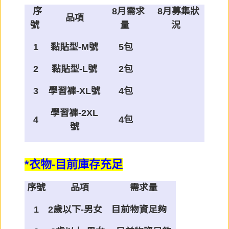
序
8月
需求
8月募集狀
品項
號
量
況
1
黏貼型-M號
5包
2
黏貼型-L號
2包
3
學習褲-XL號
4包
學習褲-2XL
4
4包
號
*衣物-目前庫存充足
序號
品項
需求量
1
2歲以下-男女
目前物資足夠