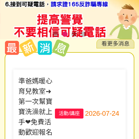
形象網站
看更多消息
準爸媽暖心
育兒教室➜
第一次幫寶
寶洗澡就上
2026-07-24
活動/講座
手❤免費活
動歡迎報名