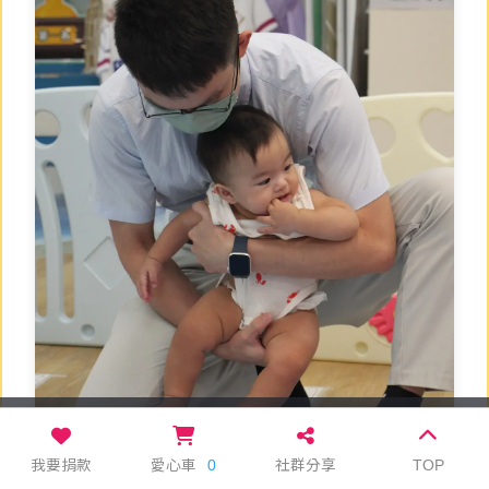
本網站使用 cookie 及相關技術分析來改善使用
者體驗
隱私條款
關閉
我要捐款
愛心車
0
社群分享
TOP