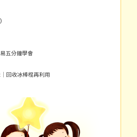
)
簡易五分鐘學會
輯｜回收冰棒棍再利用