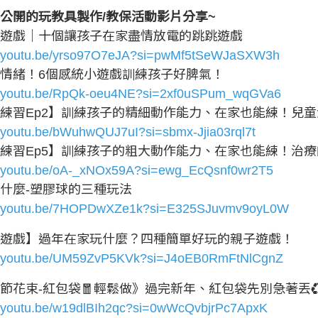
公開的玩教具製作/教保活動影片分享~
小遊戲｜十個讓孩子在家盡情放電的跳跳遊戲
://youtu.be/yrso97O7eJA?si=pwMf5tSeWJaSXW3h
情緒！6個感統小遊戲訓練孩子好脾氣！
://youtu.be/RpQk-oeu4NE?si=2xf0uSPum_wqGVa6
練習Ep2】訓練孩子的精細動作能力、在家也能練！兒
//youtu.be/bWuhwQUJ7uI?si=sbmx-Jjia03rql7t
練習Ep5】訓練孩子的粗大動作能力、在家也能練！治
://youtu.be/oA-_xNOx59A?si=ewg_EcQsnf0wr2T5
什麼-塑膠球的三種玩法
://youtu.be/7HOPDwXZe1k?si=E325SJuvmv9oyL0W
遊戲】過年在家玩什麼？四種簡單好玩的親子遊戲！
://youtu.be/UM59ZvP5KVk?si=J4oEB0RmFtNlCgnZ
節花束-紅包袋🧧輕鬆做》過完新年、紅包袋先別急著丟
//youtu.be/w19dlBIh2qc?si=0wWcQvbjrPc7ApxK