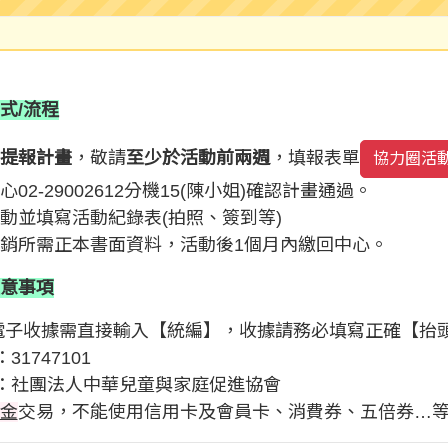
式/流程
提報計畫
，敬請
至少
於活動前兩週
，填報表單
協力圈活動
心02-29002612分機15(陳小姐)確認計畫通過。
動並填寫活動紀錄表(拍照、簽到等)
銷所需正本書面資料，活動後1個月內繳回中心。
意事項
電子收據需直接輸入【統編】，收據請務必填寫正確【抬
31747101
：社團法人中華兒童與家庭促進協會
金
交易，不能使用信用卡及會員卡、消費券、五倍券…