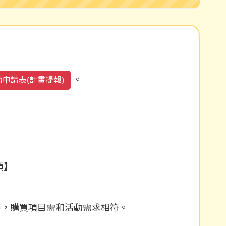
。
申請表(計畫提報)
頭】
等，購買項目需和活動需求相符。