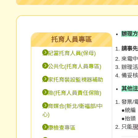
辦理方
托育人員專區
請事先
登記當托育人員(保母)
來電中
準公共化(托育人員專區)
辦理活
備妥核
居家托育裝設監視器補助
其他注
保險(托育人員責任保險)
發票/
托育媒合(新北/衛福部/中
●統編：
心)
●抬頭
只能
現
健康檢查專區