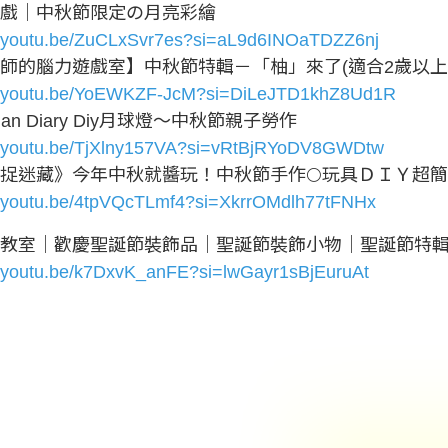
遊戲｜中秋節限定の月亮彩繪
//youtu.be/ZuCLxSvr7es?si=aL9d6INOaTDZZ6nj
師的腦力遊戲室】中秋節特輯－「柚」來了(適合2歲以上
://youtu.be/YoEWKZF-JcM?si=DiLeJTD1khZ8Ud1R
Man Diary Diy月球燈～中秋節親子勞作
://youtu.be/TjXlny157VA?si=vRtBjRYoDV8GWDtw
捉迷藏》今年中秋就醬玩！中秋節手作🌕玩具ＤＩＹ超
//youtu.be/4tpVQcTLmf4?si=XkrrOMdlh77tFNHx
教室｜歡慶聖誕節裝飾品｜聖誕節裝飾小物｜聖誕節特
//youtu.be/k7DxvK_anFE?si=lwGayr1sBjEuruAt