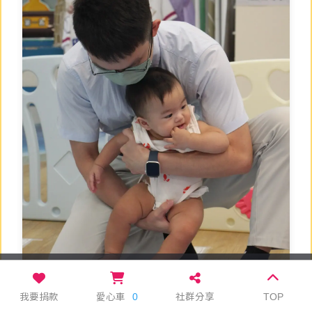
本網站使用 cookie 及相關技術分析來改善使用
者體驗
隱私條款
關閉
我要捐款
愛心車
0
社群分享
TOP