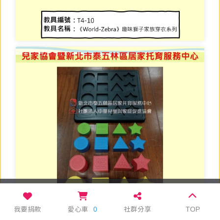
本網站使用 cookie 及相關技術分析來改善使用
者體驗
隱私條款
關閉
我要捐款
愛心車
0
社群分享
TOP