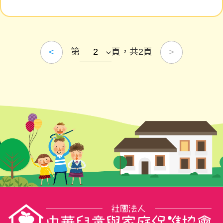
第
頁，共2頁
<
>