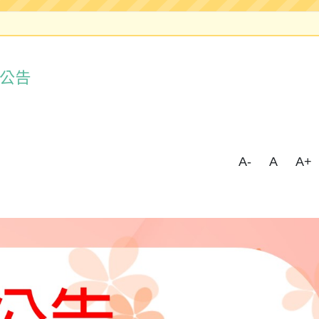
務公告
A-
A
A+